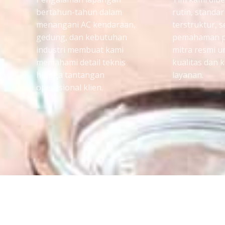
bertahun-tahun dalam
rutin, standar
menangani AC kendaraan,
terstruktur, s
gedung, dan kebutuhan
pemahaman p
industri membuat kami
mitra resmi 
memahami detail teknis
kualitas dan 
hingga tantangan
layanan.
operasional klien.