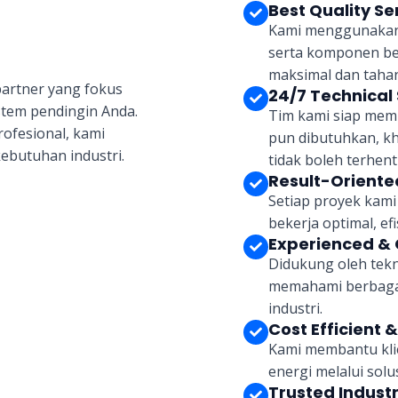
Best Quality Se
Kami menggunakan s
serta komponen be
maksimal dan tahan
partner yang fokus
24/7 Technical
stem pendingin Anda.
Tim kami siap mem
ofesional, kami
pun dibutuhkan, k
kebutuhan industri.
tidak boleh terhenti
Result-Oriente
Setiap proyek kami 
bekerja optimal, ef
Experienced & 
Didukung oleh tekn
memahami berbagai 
industri.
Cost Efficient 
Kami membantu kli
energi melalui sol
Trusted Indust