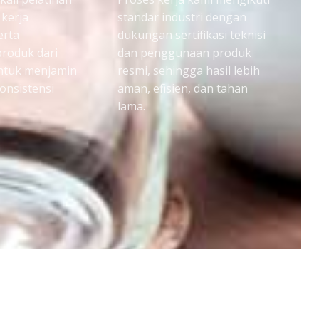
 kerja
standar industri dengan
erta
dukungan sertifikasi teknisi
roduk dari
dan penggunaan produk
untuk menjamin
resmi, sehingga hasil lebih
konsistensi
aman, efisien, dan tahan
lama.