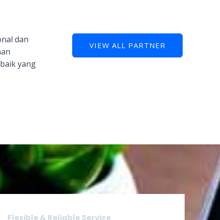
onal dan
VIEW ALL PARTNER
nan
baik yang
Flexible & Reliable Service